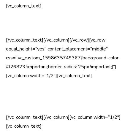
[vc_column_text]
murdunud ja rippes puuoksad
[/vc_column_text][/vc_column][/vc_row][vc_row
equal_height=”yes” content_placement=”middle”
css=”.vc_custom_1598635749367{background-color:
#f26823 !important;border-radius: 25px !important;}”]
[vc_column width=”1/2″][vc_column_text]
Kuivanud ja eluta oksad ja harud tuleks eemaldada, et
need ei murduks kõige ebasobivamal ajal.
[/vc_column_text][/vc_column][vc_column width=”1/2″]
[vc_column_text]