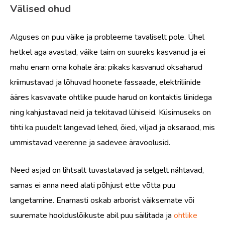
Välised ohud
Alguses on puu väike ja probleeme tavaliselt pole. Ühel
hetkel aga avastad, väike taim on suureks kasvanud ja ei
mahu enam oma kohale ära: pikaks kasvanud oksaharud
kriimustavad ja lõhuvad hoonete fassaade, elektriliinide
ääres kasvavate ohtlike puude harud on kontaktis liinidega
ning kahjustavad neid ja tekitavad lühiseid. Küsimuseks on
tihti ka puudelt langevad lehed, õied, viljad ja oksaraod, mis
ummistavad veerenne ja sadevee äravoolusid.
Need asjad on lihtsalt tuvastatavad ja selgelt nähtavad,
samas ei anna need alati põhjust ette võtta puu
langetamine. Enamasti oskab arborist väiksemate või
suuremate hoolduslõikuste abil puu säilitada ja
ohtlike