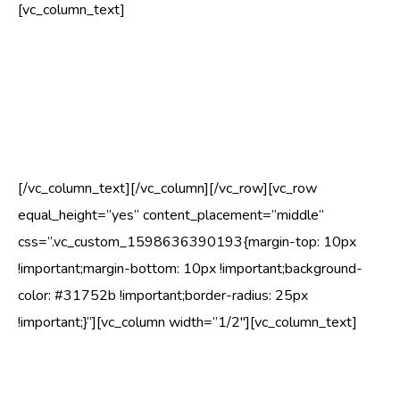
[vc_column_text]
Nõrgalt kinnituvad oksaharud võivad halbade
ilmastikutingimuste korral ootamatult murduda. Seda, kas
oksad on kinnitunud tugevalt või mitte, saab
tuvastada arborist või puittaimede hindaja.
[/vc_column_text][/vc_column][/vc_row][vc_row
equal_height=”yes” content_placement=”middle”
css=”.vc_custom_1598636390193{margin-top: 10px
!important;margin-bottom: 10px !important;background-
color: #31752b !important;border-radius: 25px
!important;}”][vc_column width=”1/2″][vc_column_text]
seene viljakehad