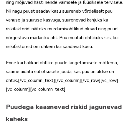
ning mõjuvad hästi nende vaimsele ja füüsilisele tervisele.
Nii nagu puust saadav kasu suureneb võrdeliselt puu
vanuse ja suuruse kasvuga, suurenevad kahjuks ka
riskifaktorid, näiteks murdumisohtlikud oksad ning puud
nõrgestava mädaniku oht. Puu muutub ohtlikuks siis, kui
riskifaktoreid on rohkem kui saadavat kasu.
Enne kui hakkad ohtlike puude langetamisele mõtlema,
saame aidata sul otsusele jõuda, kas puu on üldse on
ohtlik.[/vc_column_text][/vc_column][/vc_row][vc_row]
[vc_column][vc_column_text]
Puudega kaasnevad riskid jagunevad
kaheks