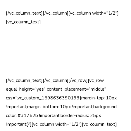
[/vc_column_text][/vc_column][vc_column width=”1/2″]
[vc_column_text]
Liiga pikad oksad ja ka väga kaldus puu võivad halbade
ilmastikutingimuste puhul murduda. Seda muidugi juhul kui
see on kaldu vajunud hiljuti ning pole nii kasvanud kogu
varasema elu.
[/vc_column_text][/vc_column][/vc_row][vc_row
equal_height=”yes” content_placement=”middle”
css=”.vc_custom_1598636390193{margin-top: 10px
!important;margin-bottom: 10px !important;background-
color: #31752b !important;border-radius: 25px
!important;}”][vc_column width=”1/2″][vc_column_text]