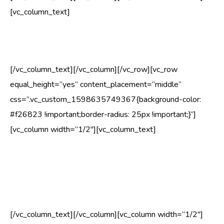
[vc_column_text]
nõrgalt kinnituvad oksad
[/vc_column_text][/vc_column][/vc_row][vc_row
equal_height=”yes” content_placement=”middle”
css=”.vc_custom_1598635749367{background-color:
#f26823 !important;border-radius: 25px !important;}”]
[vc_column width=”1/2″][vc_column_text]
Kui puittaime tüvel ja harudel on näha lõhesid või
mehhanilisi vigastusi, peaks puuhooldusspetsialist ehk
arborist
seda puud kindlasti püsivalt jälgima.
[/vc_column_text][/vc_column][vc_column width=”1/2″]