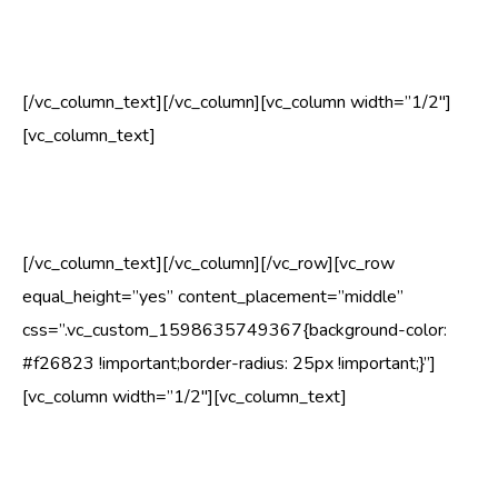
juurestikuprobleemid
[/vc_column_text][/vc_column][vc_column width=”1/2″]
[vc_column_text]
topeltladvad
[/vc_column_text][/vc_column][/vc_row][vc_row
equal_height=”yes” content_placement=”middle”
css=”.vc_custom_1598635749367{background-color:
#f26823 !important;border-radius: 25px !important;}”]
[vc_column width=”1/2″][vc_column_text]
Juurteprobleemidele on üsna keeruline jälile jõuda, sest
maa sisse tavaliselt ilma kaevamata ei näe. Kui aga on