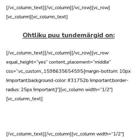
[/vc_column_text][/vc_column][/vc_row][vc_row]
[vc_column][vc_column_text]
Ohtliku puu tundemärgid on:
[/vc_column_text][/vc_column][/vc_row][vc_row
equal_height=”yes” content_placement=”middle”
css=”.vc_custom_1598635654595{margin-bottom: 10px
!important;background-color: #31752b !important;border-
radius: 25px !important;}”][vc_column width=”1/2″]
[vc_column_text]
surnud puuoksad ja harud
[/vc_column_text][/vc_column][vc_column width=”1/2″]