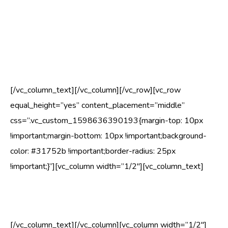
Murdunud ja rippes oksad võivad olla märgiks puu elujõu
raugemisest. Märgates selliseid ohtlike oksi, tuleks puu üle
vaadata ja midagi ette võtta, et võimalikud riskid
maandada.
[/vc_column_text][/vc_column][/vc_row][vc_row
equal_height=”yes” content_placement=”middle”
css=”.vc_custom_1598636390193{margin-top: 10px
!important;margin-bottom: 10px !important;background-
color: #31752b !important;border-radius: 25px
!important;}”][vc_column width=”1/2″][vc_column_text]
praod ja lõhed
[/vc_column_text][/vc_column][vc_column width=”1/2″]