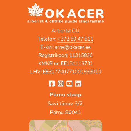
Arborist OÜ
Telefon:
+372 50 47 811
E-kiri:
arne@okacer.ee
Registrikood: 11315830
KMKR nr: EE101113731
LHV: EE317700771001933010
Pärnu staap
Savi tänav 3/2,
Pärnu 80041