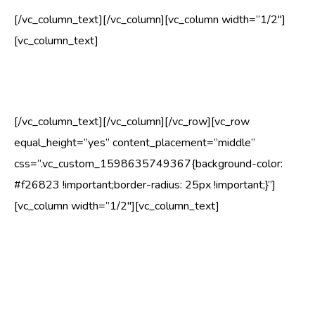
[/vc_column_text][/vc_column][vc_column width=”1/2″]
[vc_column_text]
ebatavaline puu struktuur
[/vc_column_text][/vc_column][/vc_row][vc_row
equal_height=”yes” content_placement=”middle”
css=”.vc_custom_1598635749367{background-color:
#f26823 !important;border-radius: 25px !important;}”]
[vc_column width=”1/2″][vc_column_text]
Kui puu tüvel on näha seene viljakehasid, tähendab see
seda, et seen on puu kallal toimetanud juba mõnda aega.
Erinevatel seentel on erinev mõju, iga seene pärast ei pea
endast välja minema.