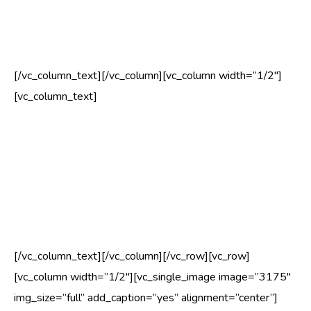
teada, et juuri on kaevamisega kahjustatud, tuleks olla
tähelepanelik.
[/vc_column_text][/vc_column][vc_column width=”1/2″]
[vc_column_text]
Topeltladva all mõtleme kahte võrdset haru, mis kasvavad
enamvähem ühesuurustena. Nende vahele jääb koor, mis
nõrgestab harude kinnitust. Ühel päeval võib halbade
tingimuste kokkulangemisel, toimuda mõne haru
murdumine.
[/vc_column_text][/vc_column][/vc_row][vc_row]
[vc_column width=”1/2″][vc_single_image image=”3175″
img_size=”full” add_caption=”yes” alignment=”center”]