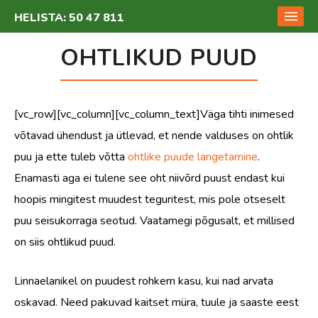
HELISTA:
50 47 811
OHTLIKUD PUUD
[vc_row][vc_column][vc_column_text]Väga tihti inimesed
võtavad ühendust ja ütlevad, et nende valduses on ohtlik
puu ja ette tuleb võtta
ohtlike puude langetamine
.
Enamasti aga ei tulene see oht niivõrd puust endast kui
hoopis mingitest muudest teguritest, mis pole otseselt
puu seisukorraga seotud. Vaatamegi põgusalt, et millised
on siis ohtlikud puud.
Linnaelanikel on puudest rohkem kasu, kui nad arvata
oskavad. Need pakuvad kaitset müra, tuule ja saaste eest