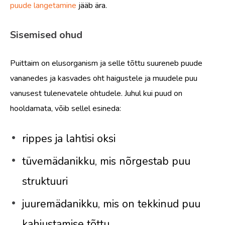
puude langetamine
jääb ära.
Sisemised ohud
Puittaim on elusorganism ja selle tõttu suureneb puude
vananedes ja kasvades oht haigustele ja muudele puu
vanusest tulenevatele ohtudele. Juhul kui puud on
hooldamata, võib sellel esineda:
rippes ja lahtisi oksi
tüvemädanikku, mis nõrgestab puu
struktuuri
juuremädanikku, mis on tekkinud puu
kahjustamise tõttu