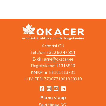
Arborist OÜ
Telefon:
+372 50 47 811
E-kiri:
arne@okacer.ee
Registrikood: 11315830
KMKR nr: EE101113731
LHV: EE317700771001933010
Pärnu staap
Savi tänav 3/2,