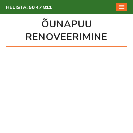
HELISTA:
50 47 811
ÕUNAPUU
RENOVEERIMINE