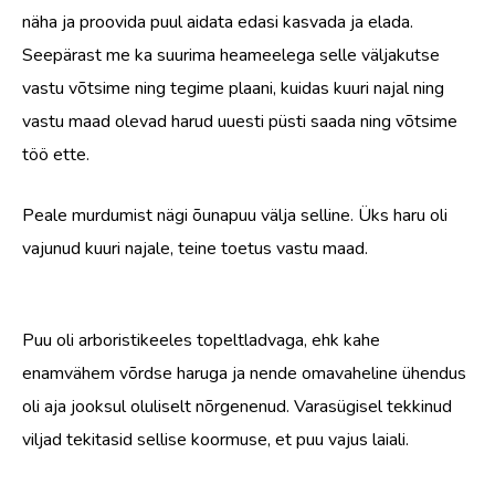
näha ja proovida puul aidata edasi kasvada ja elada.
Seepärast me ka suurima heameelega selle väljakutse
vastu võtsime ning tegime plaani, kuidas kuuri najal ning
vastu maad olevad harud uuesti püsti saada ning võtsime
töö ette.
Peale murdumist nägi õunapuu välja selline. Üks haru oli
vajunud kuuri najale, teine toetus vastu maad.
Puu oli arboristikeeles topeltladvaga, ehk kahe
enamvähem võrdse haruga ja nende omavaheline ühendus
oli aja jooksul oluliselt nõrgenenud. Varasügisel tekkinud
viljad tekitasid sellise koormuse, et puu vajus laiali.