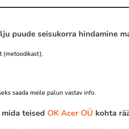
alju puude seisukorra hindamine m
 (metoodikast);
ks saada meile palun vastav info.
 mida teised
OK Acer OÜ
kohta rää