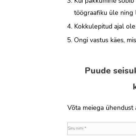
Kui pakkumine sobib (
töögraafiku üle ning 
Kokkulepitud ajal ol
Ongi vastus käes, mis
Puude seisuk
Võta meiega ühendust a