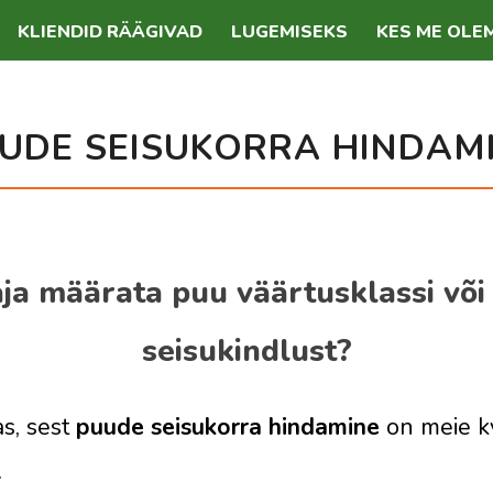
KLIENDID RÄÄGIVAD
LUGEMISEKS
KES ME OLE
UDE SEISUKORRA HINDAM
aja määrata puu väärtusklassi või 
seisukindlust?
as, sest
puude seisukorra hindamine
on meie kv
.