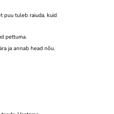
 puu tuleb raiuda, kuid
ud pettuma.
 ära ja annab head nõu.