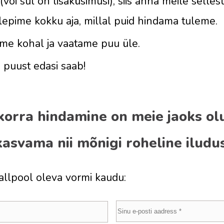
või sul on lisaküsimusi), siis anna meile selle
lepime kokku aja, millal puid hindama tuleme.
eme kohal ja vaatame puu üle.
 puust edasi saab!
orra hindamine on meie jaoks olul
kasvama nii mõnigi roheline iludus
llpool oleva vormi kaudu: