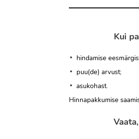
Kui p
hindamise eesmärgist
puu(de) arvust;
asukohast.
Hinnapakkumise saamise
Vaata,