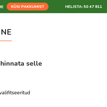
HELISTA:
50 47 811
KÜSI PAKKUMIST
ME
INE
hinnata selle
alifitseeritud