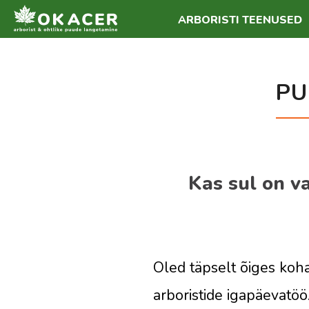
ARBORISTI TEENUSED
PU
Kas sul on v
Oled täpselt õiges koh
arboristide igapäevatöö