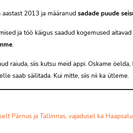
a aastast 2013 ja määranud
sadade puude seis
dmised ja töö käigus saadud kogemused aitavad
amme
.
ud raiuda, siis kutsu meid appi. Oskame öelda,
elle saab säilitada. Kui mitte, siis nii ka ütleme.
lt Pärnus ja Tallinnas, vajadusel ka Haapsalus,