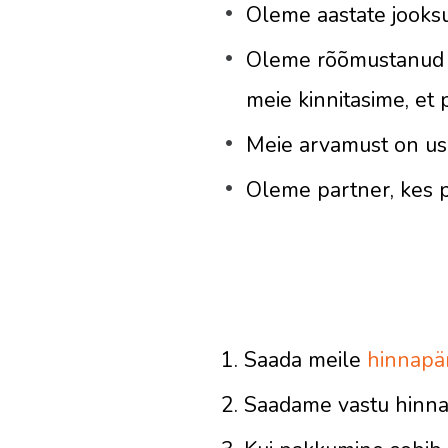
Oleme aastate jooks
Oleme rõõmustanud ni
meie kinnitasime, et 
Meie arvamust on us
Oleme partner, kes p
Saada meile
hinnapä
Saadame vastu hinna