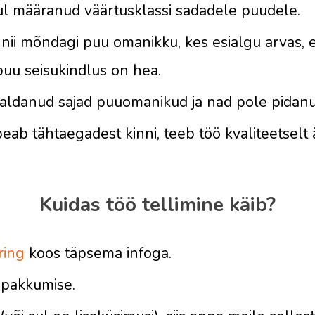
ul määranud väärtusklassi sadadele puudele.
i mõndagi puu omanikku, kes esialgu arvas, et
puu seisukindlus on hea.
aldanud sajad puuomanikud ja nad pole pidan
eab tähtaegadest kinni, teeb töö kvaliteetselt
Kuidas töö tellimine käib?
ring
koos täpsema infoga.
pakkumise.