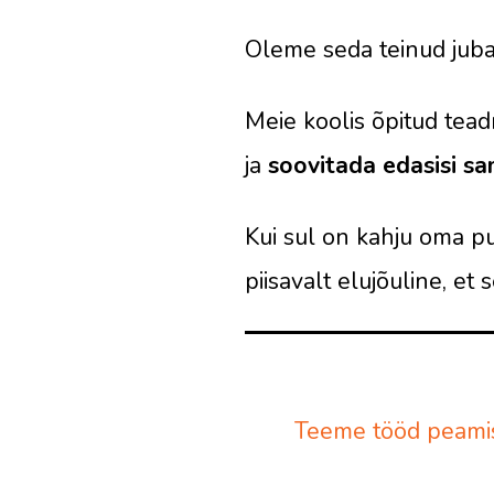
Oleme seda teinud jub
Meie koolis õpitud tea
ja
soovitada edasisi s
Kui sul on kahju oma pu
piisavalt elujõuline, et s
Teeme tööd peamise