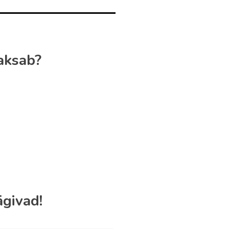
aksab?
givad!