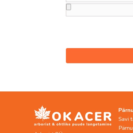
Pärnu
Savi t
Pärnu