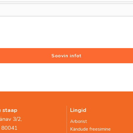
 staap
Lingid
änav 3/2,
Arborist
 80041
Kändude freesimine