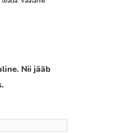
st teada. Vaatame
ine. Nii jääb
.