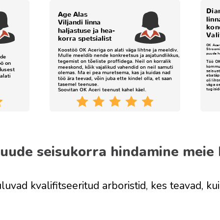
puude seisukorra hindamine meie
vad kvalifitseeritud arboristid, kes teavad, k